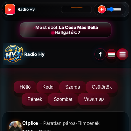
Ugrás
Radio Hy
▶
🔊
a
tartalomhoz
♪
Most szól:
La Cosa Mas Bella
◉
Hallgatók:
7
Radio Hy
Facebook
Me
meg
Hétfő
Kedd
Szerda
Csütörtök
Vasárnap
Péntek
Szombat
Cipike
– Páratlan páros-Filmzenék